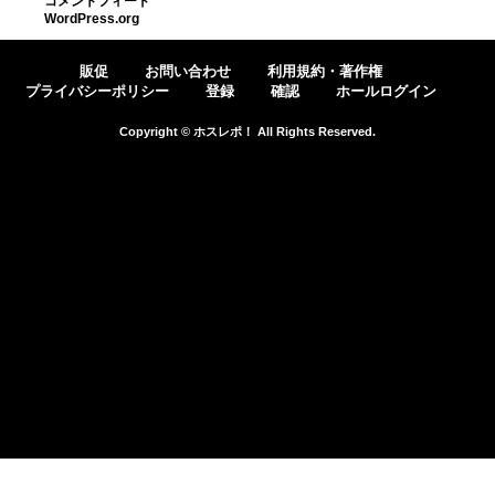
コメントフィード
WordPress.org
販促
お問い合わせ
利用規約・著作権
プライバシーポリシー
登録
確認
ホールログイン
Copyright © ホスレポ！ All Rights Reserved.